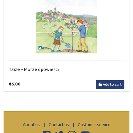
Taizé – Morze opowieści
€6.00
Add to cart
About us
|
Contact us
|
Customer service