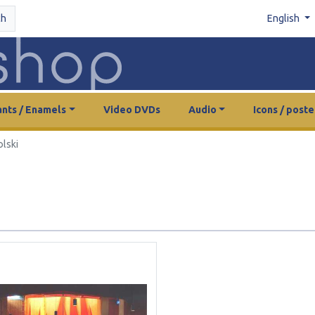
ch
English
nts / Enamels
Video DVDs
Audio
Icons / poste
olski