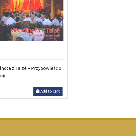
nota z Taizé – Przypowieść o
nii
0
Add to cart