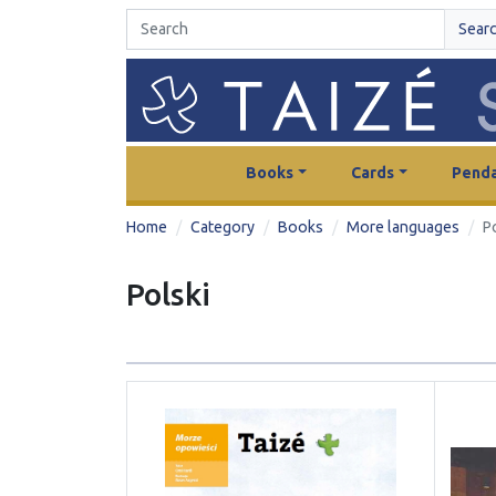
Sear
Books
Cards
Penda
Home
Category
Books
More languages
P
Polski