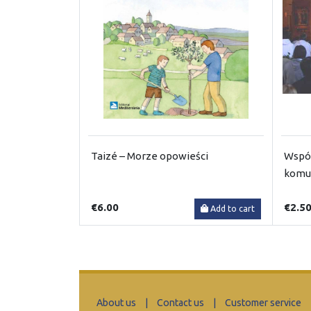
Taizé – Morze opowieści
Wspól
komu
€6.00
€2.5
Add to cart
About us
|
Contact us
|
Customer service