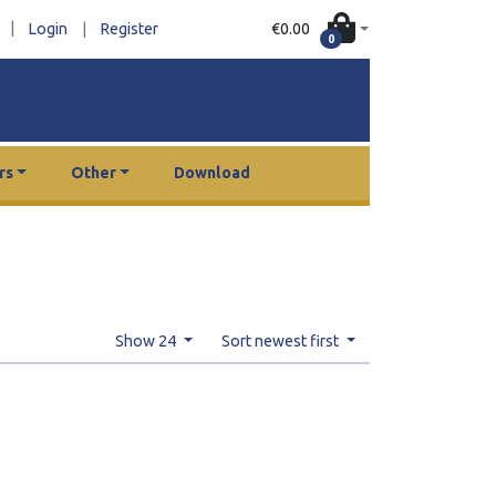
|
€0.00
Login
|
Register
0
rs
Other
Download
Show 24
Sort newest first