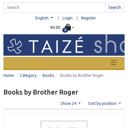
Search
|
English
Login
|
Register
€0.00
0
Home
Category
Books
Books by Brother Roger
Books by Brother Roger
Show 24
Sort by position