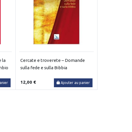
 la
Cercate e troverete – Domande
ambio
sulla fede e sulla Bibbia
12,00 €
anier
Ajouter au panier