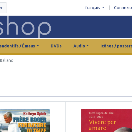
|
er
français
Connexi
endentifs / Émaux
DVDs
Audio
Icônes / poster
Italiano