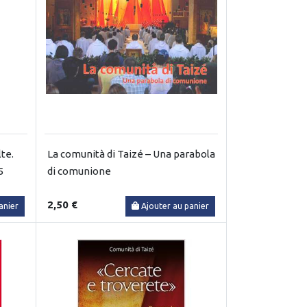
te.
La comunità di Taizé – Una parabola
5
di comunione
2,50 €
anier
Ajouter au panier