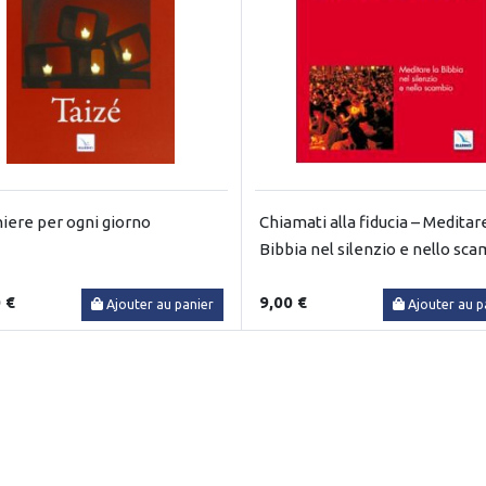
iere per ogni giorno
Chiamati alla fiducia – Meditare
Bibbia nel silenzio e nello sc
 €
9,00 €
Ajouter au panier
Ajouter au p